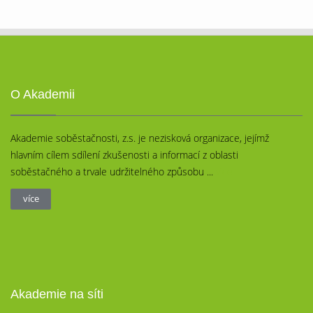
O Akademii
Akademie soběstačnosti, z.s. je nezisková organizace, jejímž
hlavním cílem sdílení zkušenosti a informací z oblasti
soběstačného a trvale udržitelného způsobu ...
více
více
Akademie na síti