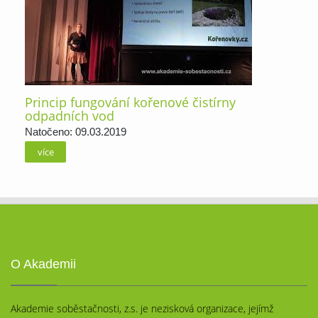
Princip fungování kořenové čistírny
odpadních vod
Natočeno: 09.03.2019
více
O Akademii
Akademie soběstačnosti, z.s. je nezisková organizace, jejímž