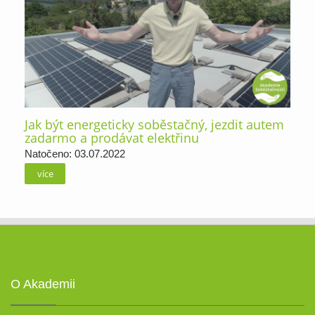
Jak být energeticky soběstačný, jezdit autem
zadarmo a prodávat elektřinu
Natočeno: 03.07.2022
více
O Akademii