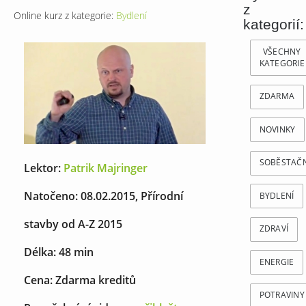
z
Online kurz z kategorie:
Bydlení
kategorií:
VŠECHNY
KATEGORIE
ZDARMA
NOVINKY
SOBĚSTAČ
Lektor:
Patrik Majringer
Natočeno: 08.02.2015, Přírodní
BYDLENÍ
stavby od A-Z 2015
ZDRAVÍ
Délka: 48 min
ENERGIE
Cena: Zdarma kreditů
POTRAVINY