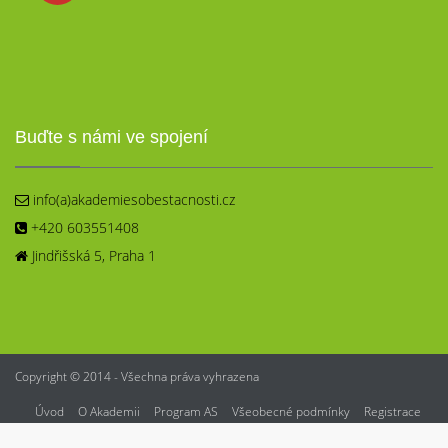
Buďte s námi ve spojení
info(a)akademiesobestacnosti.cz
+420 603551408
Jindřišská 5, Praha 1
Copyright © 2014 - Všechna práva vyhrazena
Úvod
O Akademii
Program AS
Všeobecné podmínky
Registrace