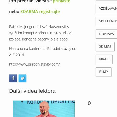
Pro přehrání videa se
přihlašte
VZDĚLÁVÁN
nebo
ZDARMA registrujte
SPOLEČNO
Patrik Majringer stílí své zkušenosti s
využitím konopí v přírodním stavitelství.
DOPRAVA
Izolace, konopné betony, oleje apod.
SDÍLENÍ
Nahráno na konferenci Přírodní stavby od
A-Z 2014
PRÁCE
http://www.prirodnistavby.com/
FILMY
Další videa lektora
0