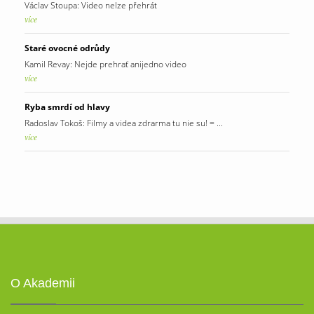
Václav Stoupa: Video nelze přehrát
více
Staré ovocné odrůdy
Kamil Revay: Nejde prehrať anijedno video
více
Ryba smrdí od hlavy
Radoslav Tokoš: Filmy a videa zdrarma tu nie su! = ...
více
O Akademii