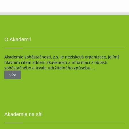
O Akademii
Akademie soběstačnosti, z.s. je nezisková organizace, jejímž
hlavním cílem sdílení zkušenosti a informací z oblasti
soběstačného a trvale udržitelného způsobu ...
více
více
Akademie na síti