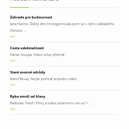
Zahrada pro budoucnost
Jana Harms: Dobrý den,\r\nregistrovala jsem se v rámci základního
členství, ...
více
Cesta soběstačnosti
Václav Stoupa: Video nelze přehrát
více
Staré ovocné odrůdy
Kamil Revay: Nejde prehrať anijedno video
více
Ryba smrdí od hlavy
Radoslav Tokoš: Filmy a videa zdrarma tu nie su! = ...
více