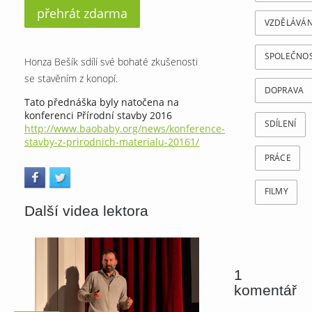
přehrát zdarma
VZDĚLÁVÁN
SPOLEČNO
Honza Bešík sdílí své bohaté zkušenosti
se stavěním z konopí.
DOPRAVA
Tato přednáška byly natočena na
konferenci Přírodní stavby 2016
SDÍLENÍ
http://www.baobaby.org/news/konference-
stavby-z-prirodnich-materialu-20161/
PRÁCE
FILMY
Další videa lektora
1
komentář