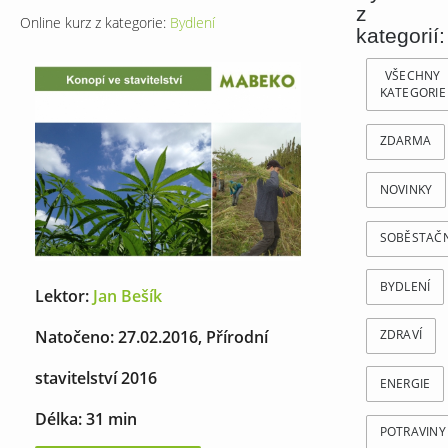
z
Online kurz z kategorie:
Bydlení
kategorií:
VŠECHNY
KATEGORIE
ZDARMA
NOVINKY
SOBĚSTAČ
BYDLENÍ
Lektor:
Jan Bešík
Natočeno: 27.02.2016, Přírodní
ZDRAVÍ
stavitelství 2016
ENERGIE
Délka: 31 min
POTRAVINY