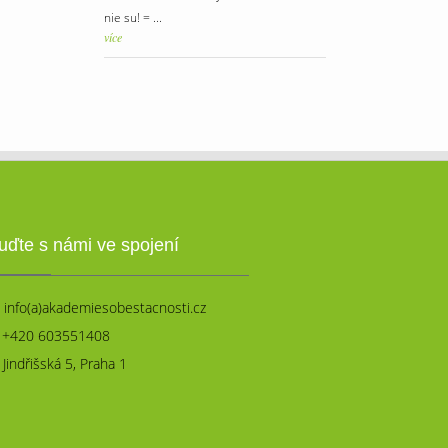
nie su! = ...
více
uďte s námi ve spojení
info(a)akademiesobestacnosti.cz
+420 603551408
Jindřišská 5, Praha 1