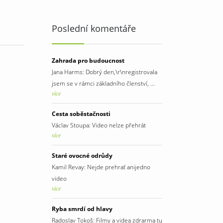
Poslední komentáře
Zahrada pro budoucnost
Jana Harms: Dobrý den,\r\nregistrovala
jsem se v rámci základního členství, ...
více
Cesta soběstačnosti
Václav Stoupa: Video nelze přehrát
více
Staré ovocné odrůdy
Kamil Revay: Nejde prehrať anijedno
video
více
Ryba smrdí od hlavy
Radoslav Tokoš: Filmy a videa zdrarma tu