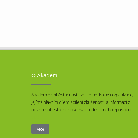
O Akademii
Akademie soběstačnosti, z.s. je nezisková organizace,
jejímž hlavním cílem sdílení zkušenosti a informací z
oblasti soběstačného a trvale udržitelného způsobu ...
více
více