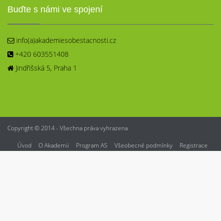
Buďte s námi ve spojení
info(a)akademiesobestacnosti.cz
+420 603551408
Jindřišská 5, Praha 1
Copyright © 2014 - Všechna práva vyhrazena
Úvod
O Akademii
Program AS
Všeobecné podmínky
Registrace