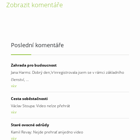
Zobrazit komentáře
Poslední komentáře
Zahrada pro budoucnost
Jana Harms: Dobrý den,\r\nregistrovala jsem se v rámci základního
členství, ...
více
Cesta soběstačnosti
Václav Stoupa: Video nelze přehrát
více
Staré ovocné odrůdy
Kamil Revay: Nejde prehrať anijedno video
více