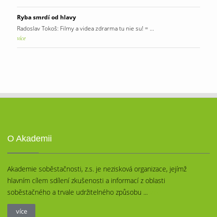
Ryba smrdí od hlavy
Radoslav Tokoš: Filmy a videa zdrarma tu nie su! = ...
více
O Akademii
Akademie soběstačnosti, z.s. je nezisková organizace, jejímž
hlavním cílem sdílení zkušenosti a informací z oblasti
soběstačného a trvale udržitelného způsobu ...
více
více